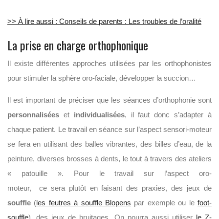
>> À lire aussi : Conseils de parents : Les troubles de l’oralité
La prise en charge orthophonique
Il existe différentes approches utilisées par les orthophonistes
pour stimuler la sphère oro-faciale, développer la succion…
Il est important de préciser que les séances d’orthophonie sont
personnalisées
et
individualisées
, il faut donc s’adapter à
chaque patient.
Le travail en séance sur l’aspect sensori-moteur
se fera en utilisant des balles vibrantes, des billes d’eau, de la
peinture, diverses brosses à dents, le tout à travers des ateliers
« patouille ».
Pour le travail sur l’aspect
oro-
moteur
,
ce
sera
plutôt en faisant des
praxies
, des jeux de
souffle
(
les feutres à souffle Blopens
par exemple ou le
foot-
souffle
)
, des jeux de bruitages. On pourra aussi utiliser
le Z-