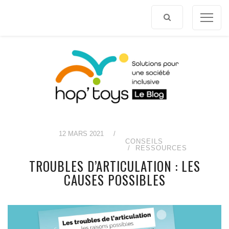
Afficher
le
contenu
12 MARS 2021
/
CONSEILS
RESSOURCES
TROUBLES D’ARTICULATION : LES
CAUSES POSSIBLES