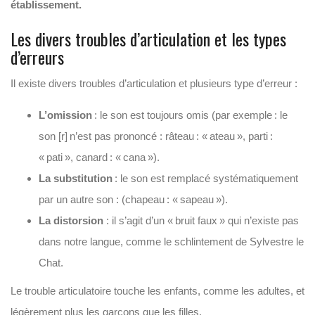
établissement.
Les divers troubles d’articulation et les types
d’erreurs
Il existe divers troubles d’articulation et plusieurs type d’erreur :
L’omission
: le son est toujours
omis
(par exemple : le
son [r] n’est pas prononcé : râteau : «
ateau
»
, parti :
«
pati
»
, canard : «
cana
»
).
La substitution
: le son est remplacé systématiquement
par un autre son : (chapeau : «
sapeau
»)
.
La
distorsion
:
il s’agit d’un « bruit faux » qui n’existe pas
dans notre langue, comme
le schlintement
de
Sylvestre le
Chat.
Le trouble articulatoire touche les enfants, comme les adultes, et
légèrement plus les garçons que les filles.