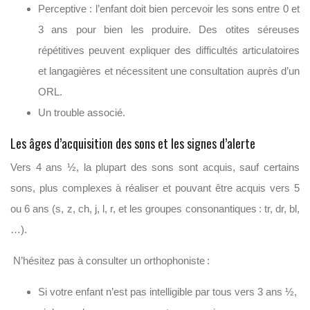
Perceptive : l’enfant doit bien percevoir les sons entre 0 et
3 ans pour bien les produire. Des otites séreuses
répétitives peuvent expliquer des difficultés articulatoires
et langagières et nécessitent une consultation auprès d’un
ORL.
Un trouble associé
.
Les âges d’acquisition
des
sons et l
es signes d’alerte
Vers 4 ans ½, la plupart des sons sont acquis, sauf certains
sons, plus complexes à réaliser et pouvant être acquis vers 5
ou 6 ans (s, z,
ch
, j, l, r, et les groupes consonantiques : tr,
dr
,
bl
,
…).
N’hésitez pas à consulter un orthophoniste :
Si votre enfant
n’est pas intelligible par tous
vers 3 ans ½,