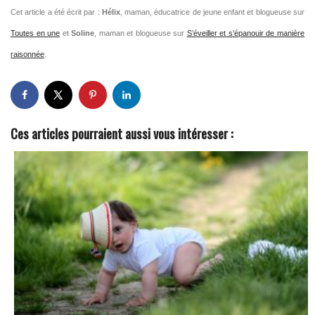
Cet article a été écrit par :
Hélix
, maman, éducatrice de jeune enfant et blogueuse sur
Toutes en une
et
Soline
, maman et blogueuse sur
S’éveiller et s’épanouir de manière
raisonnée
.
Ces articles pourraient aussi vous intéresser :