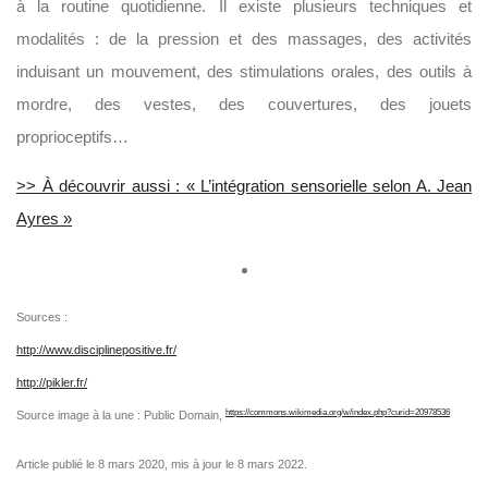
à la routine quotidienne. Il existe plusieurs techniques et
modalités : de la pression et des massages, des activités
induisant un mouvement, des stimulations orales, des outils à
mordre, des vestes, des couvertures, des jouets
proprioceptifs…
>> À découvrir aussi : « L’intégration sensorielle selon A. Jean
Ayres »
Sources :
http://www.disciplinepositive.fr/
http://pikler.fr/
https://commons.wikimedia.org/w/index.php?curid=20978536
Source image à la une : Public Domain,
Article publié le 8 mars 2020, mis à jour le 8 mars 2022.