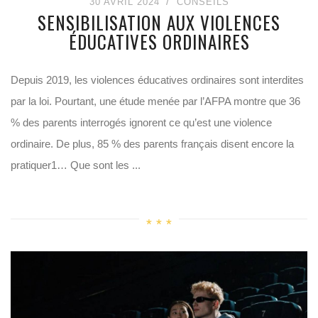
30 AVRIL 2024
CONSEILS
SENSIBILISATION AUX VIOLENCES
ÉDUCATIVES ORDINAIRES
Depuis 2019, les violences éducatives ordinaires sont interdites
par la loi. Pourtant, une étude menée par l’AFPA montre que 36
% des parents interrogés ignorent ce qu’est une violence
ordinaire. De plus, 85 % des parents français disent encore la
pratiquer1… Que sont les ...