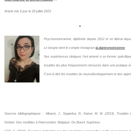
Article mis à jour le 28 juillet 2023
Psychomotricienne, diplômée depuis 2012 et en libéral dep
Le borgne tient le compte Instagram
la.diantromotricienne
.
Ses expériences cliniques l’ont amené à se former spécifiq
troubles les plus fréquemment retrouvés dans une pratique en 
C’est-à-dire les troubles du neurodéveloppement et des appr
Sources bibliographiques :
Albaret, J., Soppelsa, R., Kaiser, M. M. (2013). Troubles d
l’enfant: Des modèles à l’intervention. Belgique: De Boeck Supérieur.
Côté, S. (2016). Favoriser l’attention par des stratégies sensorielles: outils et exercices p