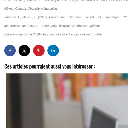
élèves. Canada: Chenelière éducation.
Vauchel, A., Madieu, E. (2022). Programme d’écriture positif et spécifique (PEP
des troubles de l’écriture – dysgraphie. Belgique: De Boeck supérieur.
Entretiens de Bichat 2016 – Psychomotricité – L’écriture et ses troubles.
Ces articles pourraient aussi vous intéresser :