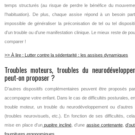
temps structurés (au risque de perdre le bénéfice du mouvemen
l’habituation). De plus, chaque assise répond à un besoin partic
impossible de généraliser la préconisation de tel ou tel dispositi
d’un trouble ou d’une manifestation clinique. Le mieux reste de pou
comparer !
>> À lire : Lutter contre la sédentarité : les assises dynamiques
Troubles moteurs, troubles du neurodéveloppe
peut-on proposer ?
D’autres dispositifs complémentaires peuvent être proposés par
accompagne votre enfant. Dans le cas de difficultés posturales, en
trouble moteur, un trouble du neurodéveloppement ou d’autres p
(troubles neurovisuels, etc.). En fonction de ses difficultés, cela
mise en place d’un
pupitre incliné
, d’une
assise contenante
,
d’out
fournitures ergonomiques
…