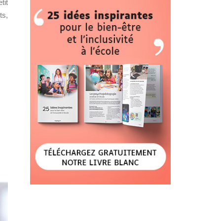
tit
ts,