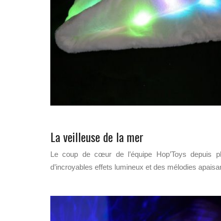
La veilleuse de la mer
Le coup de cœur de l’équipe Hop’Toys depuis p
d’incroyables effets lumineux et des mélodies apaisan