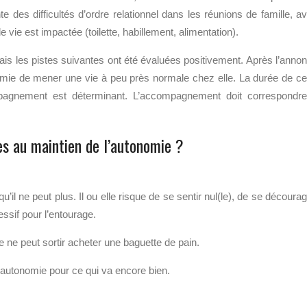
e des difficultés d’ordre relationnel dans les réunions de famille, a
e vie est impactée (toilette, habillement, alimentation).
s les pistes suivantes ont été évaluées positivement. Après l’anno
omie de mener une vie à peu près normale chez elle. La durée de ce
ompagnement est déterminant. L’accompagnement doit correspondr
s au maintien de l’autonomie ?
u’il ne peut plus. Il ou elle risque de se sentir nul(le), de se décourag
essif pour l’entourage.
te ne peut sortir acheter une baguette de pain.
r l’autonomie pour ce qui va encore bien.