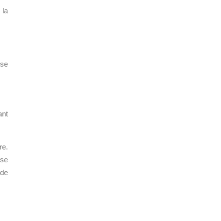
 la
ise
ant
re.
 se
 de