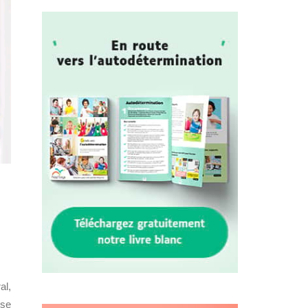
al,
 se