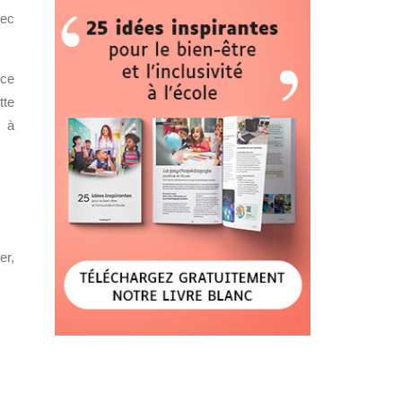
vec
nce
tte
e à
er,