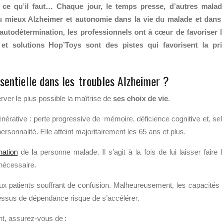
te ce qu’il faut… Chaque jour, le temps presse, d’autres mala
au mieux Alzheimer et autonomie dans la vie du malade et dans
’autodétermination, les professionnels ont à cœur de favoriser 
et solutions Hop’Toys sont des pistes qui favorisent la pr
ssentielle dans les troubles Alzheimer ?
erver le plus possible la maîtrise de
ses choix de vie
.
érative : perte progressive de mémoire, déficience cognitive et, se
rsonnalité. Elle atteint majoritairement les 65 ans et plus.
nation
de la personne malade. Il s’agit à la fois de lui laisser faire 
 nécessaire.
aux patients souffrant de confusion. Malheureusement, les capacités
cessus de dépendance risque de s’accélérer.
nt, assurez-vous de :