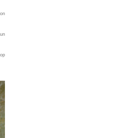
ion
 un
rop