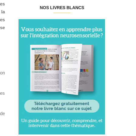
des
NOS LIVRES BLANCS
 la
les
ise
lon
les
 de