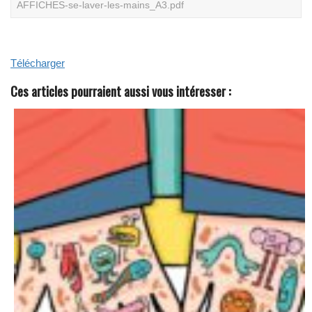
AFFICHES-se-laver-les-mains_A3.pdf
N
O
S
L
I
Télécharger
V
R
E
Ces articles pourraient aussi vous intéresser :
S
B
L
A
N
C
S