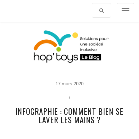
Afficher
le
contenu
P
17 mars 2020
O
R
T
/
R
A
INFOGRAPHIE : COMMENT BIEN SE
I
T
LAVER LES MAINS ?