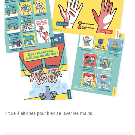
U
V
R
E
Z
N
O
T
R
E
C
O
M
M
U
N
A
U
T
É
Kit de 4 affiches pour bien se laver les mains.