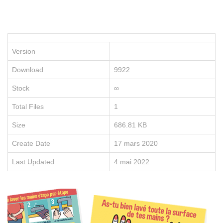
P
le
po
d
vo
Version
en
e
Download
9922
re
no
Stock
∞
fo
e
Total Files
1
li
Size
686.81 KB
Create Date
17 mars 2020
Last Updated
4 mai 2022
D
É
C
O