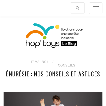
Afficher
le
contenu
17 MAI 2021
/
CONSEILS
ÉNURÉSIE : NOS CONSEILS ET ASTUCES