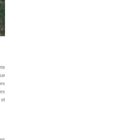
rte
que
ues
ues
 et
des