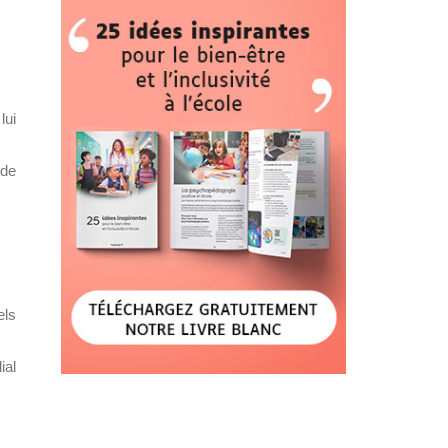
lui
ode
els
ial