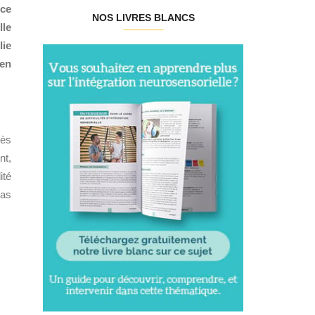
nce
NOS LIVRES BLANCS
lle
lie
 en
rès
nt,
ité
pas