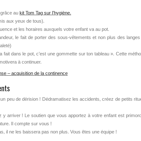
u grâce au
kit Tom Tag sur l’hygiène.
 mis aux yeux de tous).
équence et les horaires auxquels votre enfant va au pot.
andeur, le fait de porter des sous-vêtements et non plus des langes 
aleté)
ca fait dans le pot, c’est une gommette sur ton tableau ». Cette méth
 motivera à continuer.
se – acquisition de la continence
ents
 un peu de dérision ! Dédramatisez les accidents, créez de petits ritu
 y arriver ! Le soutien que vous apportez à votre enfant est primord
ure. Il compte sur vous !
s, il ne les baissera pas non plus. Vous êtes une équipe !