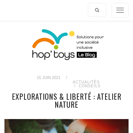
Afficher
le
contenu
15 JUIN 2021
/
ACTUALITÉS
CONSEILS
EXPLORATIONS & LIBERTÉ : ATELIER
NATURE