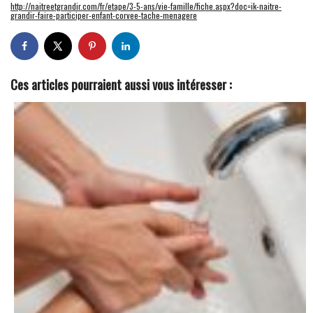
http://naitreetgrandir.com/fr/etape/3-5-ans/vie-famille/fiche.aspx?doc=ik-naitre-
grandir-faire-participer-enfant-corvee-tache-menagere
Ces articles pourraient aussi vous intéresser :