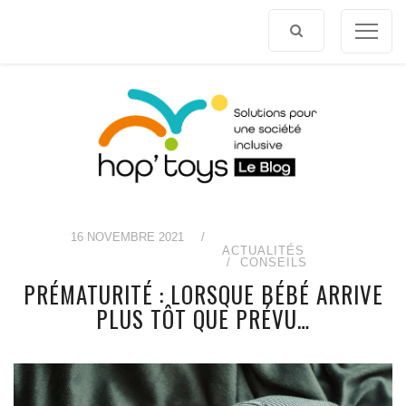
Afficher
le
contenu
16 NOVEMBRE 2021
/
ACTUALITÉS
CONSEILS
PRÉMATURITÉ : LORSQUE BÉBÉ ARRIVE
PLUS TÔT QUE PRÉVU…