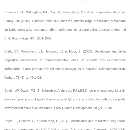
Camerota, M., Willoughby, MT, Cox, M., Greenberg, MT et les enquêteurs du projet
Family Life (2015). Fonction exécutive chez les enfants d’âge préscolaire présentant
un faible poids à la naissance: effet modérateur de la parentalité. Journal of Anormal
Child Psychology, 43 , 1551-1562.
Clark, CA, Woodward, LJ, Horwood, LJ et Moor, S. (2008). Développement de la
régulation émotionnelle et comportementale chez les enfants nés extrêmement
prématurés et très prématurés: influences biologiques et sociales. Développement de
l’enfant, 79 (5), 1444-1462.
Doyle, LW, Davis, PG, B. Schmidt et Anderson, PJ (2012). Le pronostic cognitif à 24
mois est plus prédictif qu’à 18 mois pour le QI à 8-9 ans chez les enfants de poids
extrêmement faible à la naissance. Early Human Development, 88 (2), 95-98.
Doyle, L., Roberts, G. et Anderson, P. (2011). Modification des résultats à long terme
pour les nourrissons de 500 à 999 g, poids à la naissance à Victoria, 1979-2005.