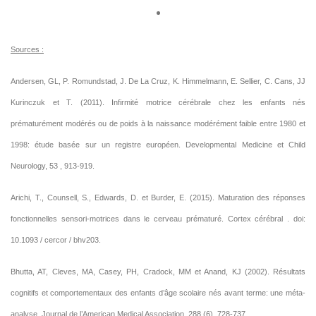
Sources :
Andersen, GL, P. Romundstad, J. De La Cruz, K. Himmelmann, E. Sellier, C. Cans, JJ
Kurinczuk et T. (2011). Infirmité motrice cérébrale chez les enfants nés
prématurément modérés ou de poids à la naissance modérément faible entre 1980 et
1998: étude basée sur un registre européen. Developmental Medicine et Child
Neurology, 53 , 913-919.
Arichi, T., Counsell, S., Edwards, D. et Burder, E. (2015). Maturation des réponses
fonctionnelles sensori-motrices dans le cerveau prématuré. Cortex cérébral . doi:
10.1093 / cercor / bhv203.
Bhutta, AT, Cleves, MA, Casey, PH, Cradock, MM et Anand, KJ (2002). Résultats
cognitifs et comportementaux des enfants d’âge scolaire nés avant terme: une méta-
analyse. Journal de l’American Medical Association, 288 (6), 728-737.