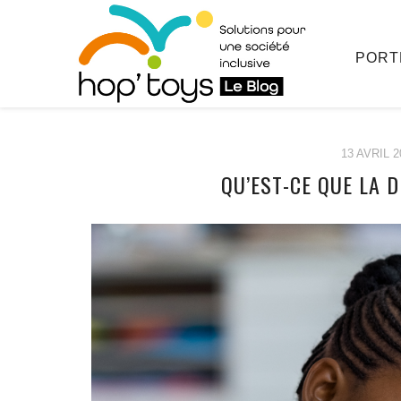
PORT
13 AVRIL 2
QU’EST-CE QUE LA 
Afficher
le
contenu