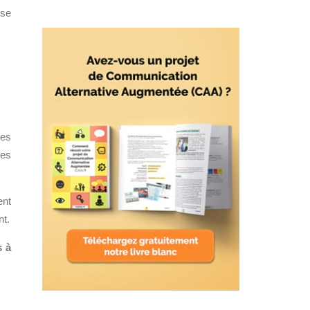
sse
ues
les
ent
nt.
s à