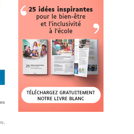
ces
es,