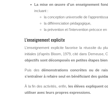
La mise en œuvre d’un enseignement fond
incluant :
l
a conception universelle de l’apprentiss
la
différenciation pédagogique,
l
a prévention et l’intervention précoce en 
L’enseignement explicite
L’enseignement explicite favorise la réussite du
pl
initiales
(d’après Bloom, 1979, cité dans Demeuse, 
objectifs sont décomposés en petites étapes bien 
P
uis des
démonstrations concrètes ou de rai
s’entraîner à refaire seul en bénéficiant des guid
À
la fin des activités, enfin,
les élèves expliquent c
utiliser avec leurs propres expressions.