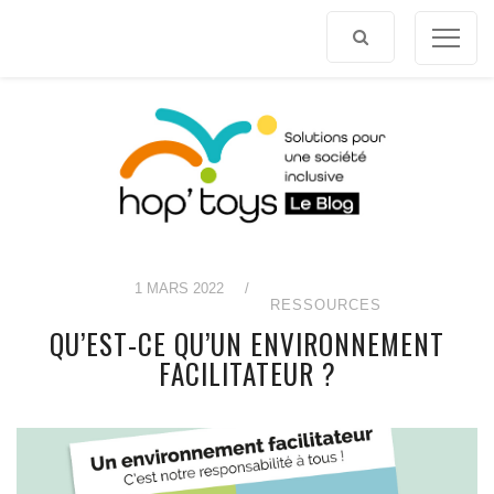
Afficher
le
contenu
1 MARS 2022
/
RESSOURCES
QU’EST-CE QU’UN ENVIRONNEMENT
FACILITATEUR ?