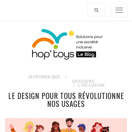
Afficher
le
contenu
28 FÉVRIER 2022
/
DOSSIERS
L'INCLUSION
LE DESIGN POUR TOUS RÉVOLUTIONNE
NOS USAGES