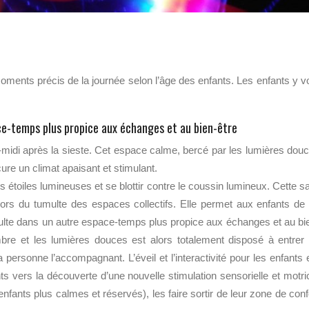
moments précis de la journée selon l’âge des enfants. Les enfants y v
ce-temps plus propice aux échanges et au bien-être
-midi après la sieste. Cet espace calme, bercé par les lumières dou
cure un climat apaisant et stimulant.
s étoiles lumineuses et se blottir contre le coussin lumineux. Cette sa
rs du tumulte des espaces collectifs. Elle permet aux enfants de
dulte dans un autre espace-temps plus propice aux échanges et au bi
mbre et les lumières douces est alors totalement disposé à entrer
ersonne l’accompagnant. L’éveil et l’interactivité pour les enfants 
 vers la découverte d’une nouvelle stimulation sensorielle et motri
nfants plus calmes et réservés), les faire sortir de leur zone de conf