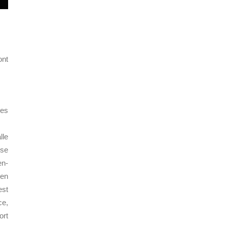
ont
ces
lle
 se
en-
 en
est
ce,
ort