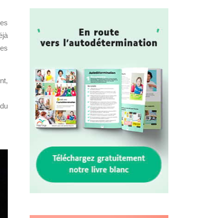
ces
éjà
ces
nt,
 du