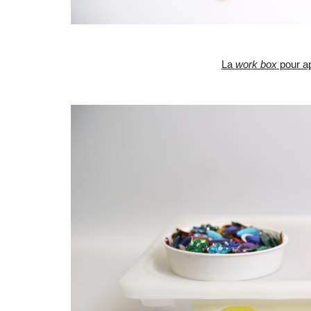
La
work box
pour ap