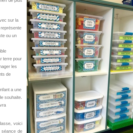
rien de plus
avec sur la
e représente
exte ou un
ible
r terre pour
nager les
nts de
enfant a une
 le souhaite.
evra
asse, voici
a séance de