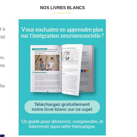
NOS LIVRES BLANCS
d à
iel
es.
une
che