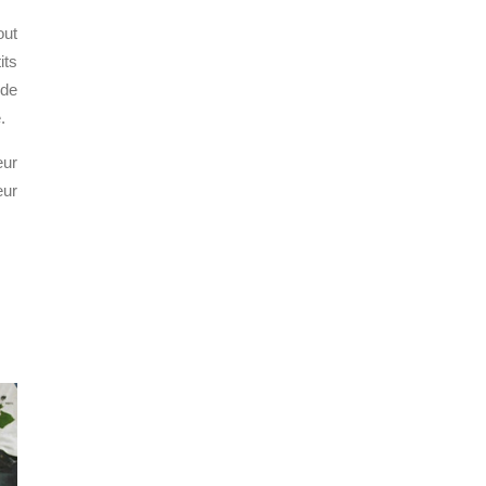
out
its
 de
.
eur
eur