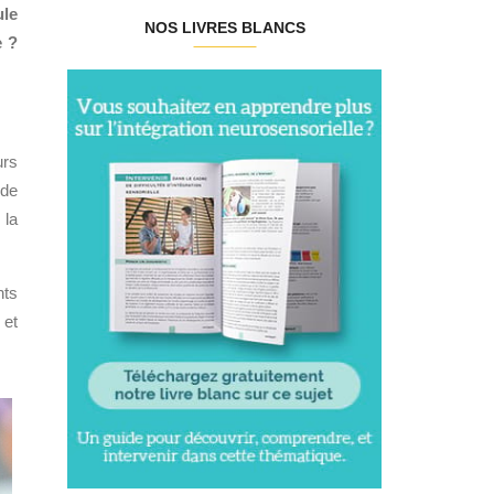
ule
NOS LIVRES BLANCS
e ?
urs
 de
 la
nts
 et