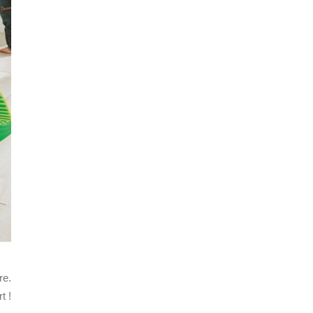
re.
t !