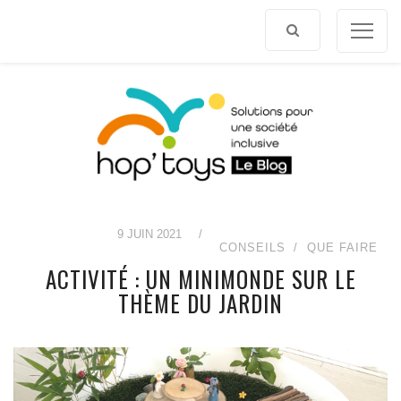
Afficher
le
contenu
9 JUIN 2021
/
CONSEILS
QUE FAIRE
ACTIVITÉ : UN MINIMONDE SUR LE
THÈME DU JARDIN