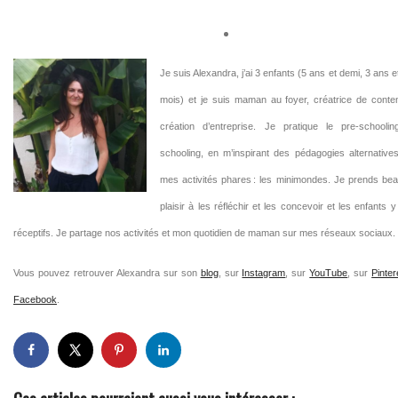
Je suis Alexandra, j’ai 3 enfants (5 ans et demi, 3 ans e
mois) et je suis maman au foyer, créatrice de conte
création d’entreprise. Je pratique le pre-schooli
schooling, en m’inspirant des pédagogies alternative
mes activités phares : les minimondes. Je prends be
plaisir à les réfléchir et les concevoir et les enfants y
réceptifs. Je partage nos activités et mon quotidien de maman sur mes réseaux sociaux.
Vous pouvez retrouver Alexandra sur son
blog
, sur
Instagram
, sur
YouTube
, sur
Pinter
Facebook
.