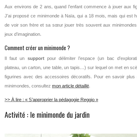
Aux environs de 2 ans, quand l’enfant commence à jouer aux fig
J’ai proposé ce minimonde à
Naïa,
qui a 18 mois, mais qui est h
de voir son frère et sa sœur jouer très souvent aux
mini
mondes 
jeux d’imagination.
Comment créer un minimonde ?
Il faut un
support
pour délimiter l’espace (un bac d’explorat
plateau, un carton, une table, un tapis…) sur lequel on met en sc
figurines avec des accessoires décoratifs.
Pour en savoir plus 
minimondes, consultez
mon article détaillé
.
>> À lire : « S’approprier la pédagogie Reggio »
Activité : le minimonde du jardin