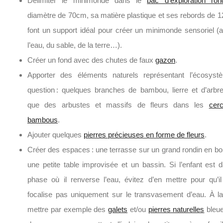
Délimiter le minimonde dans le
bac d’exploration ron
diamètre de 70cm, sa matière plastique et ses rebords de 
font un support idéal pour créer un minimonde sensoriel (
l’eau, du sable, de la terre…).
Créer un fond avec des chutes de faux
gazon
.
Apporter des éléments naturels représentant l’écosys
question : quelques branches de bambou, lierre et d’arbre
que des arbustes et massifs de fleurs dans les
cer
bambous
.
Ajouter quelques
pierres précieuses en forme de fleurs
.
Créer des espaces : une terrasse sur un grand rondin en bo
une petite table improvisée et un bassin. Si l’enfant est 
phase où il renverse l’eau, évitez d’en mettre pour qu’i
focalise pas uniquement sur le transvasement d’eau. À la
mettre par exemple des
galets
et/ou
pierres naturelles
bleu