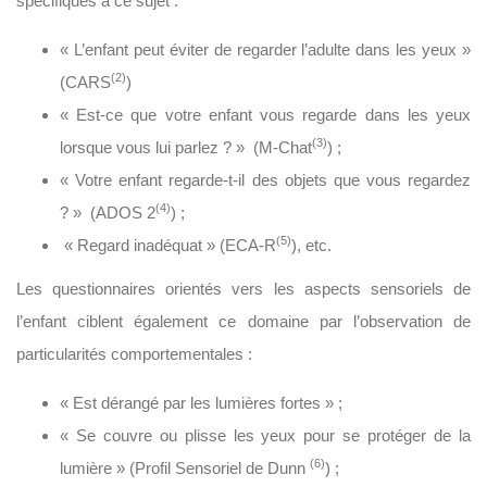
spécifiques à ce sujet :
«
L’enfant peut éviter de regarder l’adulte dans les yeux
»
(2)
(CARS
)
«
Est-ce que votre enfant vous regarde dans les yeux
(3)
lorsque vous lui parlez ?
» (M-Chat
) ;
«
Votre enfant regarde-t-il des objets que vous regardez
(4)
? »
(ADOS 2
) ;
(5)
« Regard inadéquat »
(ECA-R
), etc.
Les questionnaires orientés vers les aspects sensoriels de
l’enfant ciblent également ce domaine par l’observation de
particularités comportementales :
«
Est dérangé par les lumières fortes
» ;
«
Se couvre ou plisse les yeux pour se protéger de la
(6)
lumière
» (Profil Sensoriel de Dunn
) ;