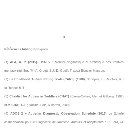
Références bibliographiques
(1)
APA, A. P. (2015).
DSM V : Manuel diagnostique et statistique des troubles
mentaux (éd. 5e). (M.-A. Crocq, & J.-D. Guelfi, Trads.) Elsevier Masson.
(2)
La Childhood Autism Rating Scale (CARS) (1988)
. Schopler, E., Reichler, R.J
et Renner B.R
(3)
Cheklist for Autism in Toddlers (CHAT)
(Baron-Cohen, Allen et Gillberg, 1992)
et
M-CHAT
-R/F ; Robins, Fein, & Barton, 2009)
(4)
ADOS 2 – Autistim Diagnostic Observation Schedule (2015
) ou Echelle
d’Observation pour le Diagnostic de l’Autisme. Auteurs et adaptateurs : C. Lord, M.