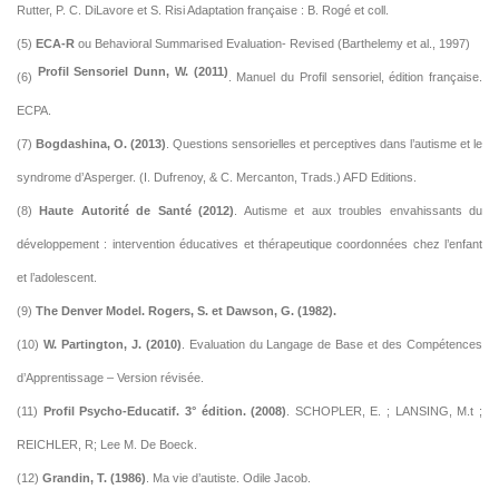
Rutter, P. C. DiLavore et S. Risi Adaptation française : B. Rogé et coll.
(5)
ECA-R
ou Behavioral Summarised Evaluation- Revised (Barthelemy et al., 1997)
Profil Sensoriel Dunn, W. (2011)
(6)
. Manuel du Profil sensoriel, édition française.
ECPA.
(7)
Bogdashina, O. (2013)
. Questions sensorielles et perceptives dans l’autisme et le
syndrome d’Asperger. (I. Dufrenoy, & C. Mercanton, Trads.) AFD Editions.
(8)
Haute Autorité de Santé (2012)
. Autisme et aux troubles envahissants du
développement : intervention éducatives et thérapeutique coordonnées chez l’enfant
et l’adolescent.
(9)
The Denver Model. Rogers, S. et Dawson, G. (1982).
(10)
W. Partington, J. (2010)
. Evaluation du Langage de Base et des Compétences
d’Apprentissage – Version révisée.
(11)
Profil Psycho-Educatif. 3° édition. (2008)
. SCHOPLER, E. ; LANSING, M.t ;
REICHLER, R; Lee M. De Boeck.
(12)
Grandin, T. (1986)
. Ma vie d’autiste. Odil
e Jacob.