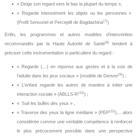
«
Dirige son regard vers le bas la plupart du temps
»,
«
Regarde intensément les objets ou les personnes »
(7)
(Profil Sensoriel et Perceptif de Bogdashina
)
Enfin, les programmes et autres modèles d’intervention
(8)
recommandés par la Haute Autorité de Santé
tendent à
préciser cette instrumentation si particulière du regard :
«
Regarde (…) en réponse aux gestes et à la voix de
(9)
l’adulte dans les jeux sociaux
» (modèle de Denver
) ;
«
L’enfant regarde les autres de manière à initier une
(10)
interaction sociale
» (ABLLS-R
) ;
«
Suit les bulles des yeux
» ,
(11)
«
Traverse des yeux la ligne médiane
» (PEP
)… alors
considérée comme une véritable compétence à renforcer
le plus précocement possible dans une perspective