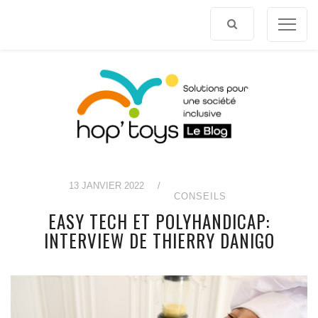
Afficher
le
contenu
13 JANVIER 2022
/
CONSEILS
EASY TECH ET POLYHANDICAP:
INTERVIEW DE THIERRY DANIGO