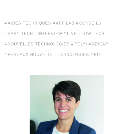
AIDES TECHNIQUES
APF LAB
CONSEILS
EASY TECH
INTERVIEW
LIVE
LOW TECH
NOUVELLES TECHNOLOGIES
POLYHANDICAP
RÉSEAUX NOUVELLE TECHNOLOGIES
RNT