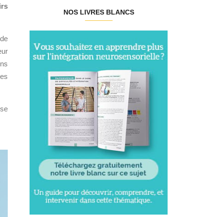
irs
NOS LIVRES BLANCS
 de
eur
ins
les
 se