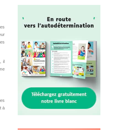
ses
eur
les
 il
ême
Les
t à