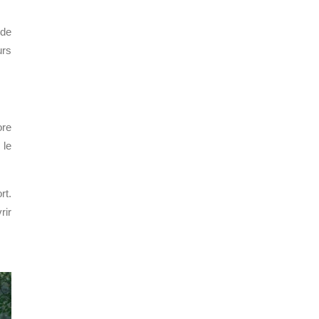
 de
urs
ore
 le
rt.
rir