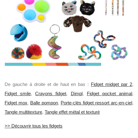
De gauche à droite et de haut en bas :
Fidget midget par 2
,
Fidget smile
,
Crayons fidget
,
Dimpl
,
Fidget pocket animal
,
Fidget mox
,
Balle pompon
,
Porte-clés fidget ressort arc-en-ciel
,
Tangle multitexture
,
Tangle effet métal et texturé
>> Découvrir tous les fidgets