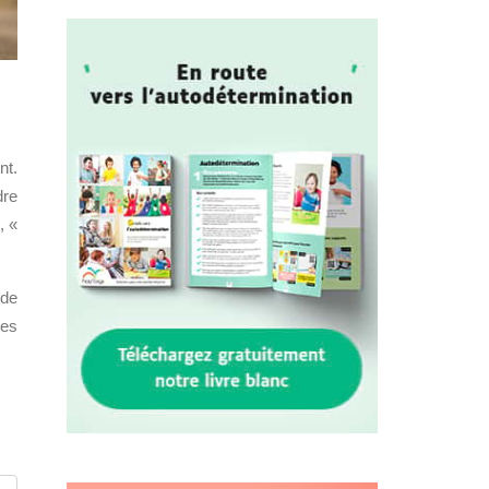
nt.
dre
, «
 de
nes