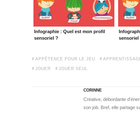
Infographie : Quel est mon profil
Infograph
sensoriel ?
sensoriel
APPÉTENCE POUR LE JEU
APPRENTISSAG
JOUER
JOUER SEUL
CORINNE
Créative, débordante d'énerg
son job. Bref, elle partage