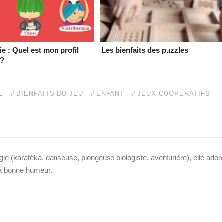
ie : Quel est mon profil
Les bienfaits des puzzles
 ?
E
BIENFAITS DU JEU
ENFANT
JEUX COOPÉRATIFS
ie (karatéka, danseuse, plongeuse biologiste, aventurière), elle ador
 sa bonne humeur.