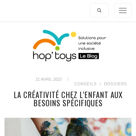
Afficher
le
contenu
21 AVRIL 2023
/
CONSEILS
DOSSIERS
LA CRÉATIVITÉ CHEZ L’ENFANT AUX
BESOINS SPÉCIFIQUES