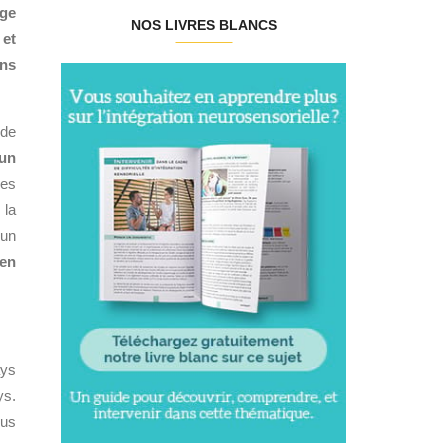
age
NOS LIVRES BLANCS
 et
ans
 de
 un
ues
 la
 un
ien
ays
ys.
ous