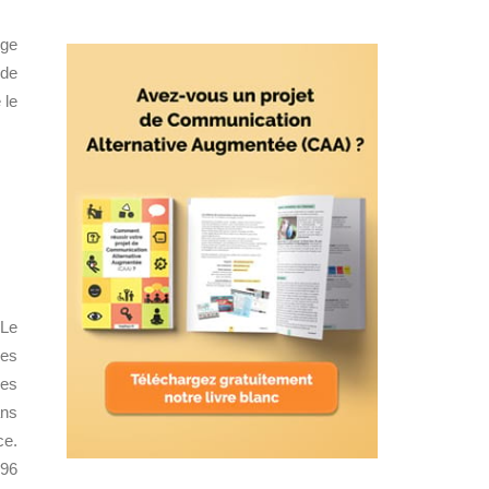
rge
 de
 le
 Le
des
des
ans
ce.
296