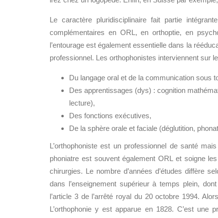
Le caractère pluridisciplinaire fait partie intégra
complémentaires en ORL, en orthoptie, en psycho
l’entourage est également essentielle dans la rééduca
professionnel. Les orthophonistes interviennent sur le
Du langage oral et de la communication sous tou
Des apprentissages (dys) : cognition mathématiq
lecture),
Des fonctions exécutives,
De la sphère orale et faciale (déglutition, phonati
L’orthophoniste est un professionnel de santé mai
phoniatre est souvent également ORL et soigne les tr
chirurgies. Le nombre d’années d’études diffère s
dans l’enseignement supérieur à temps plein, do
l’article 3 de l’arrêté royal du 20 octobre 1994. Alo
L’orthophonie y est apparue en 1828. C’est une 