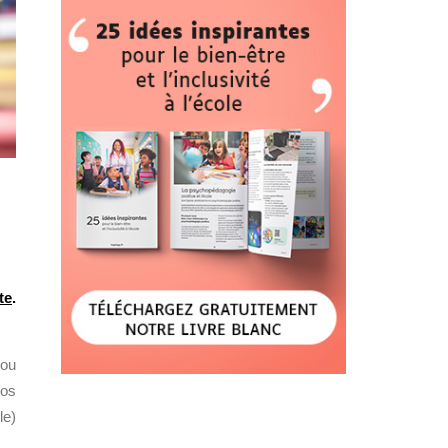
te
.
 ou
Nos
le)