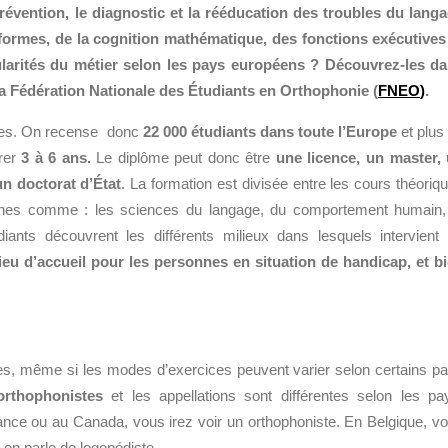
prévention, le diagnostic et la rééducation des troubles du lang
 formes, de la cognition mathématique, des fonctions exécutives
cularités du métier selon les pays européens ? Découvrez-les d
 la Fédération Nationale des Étudiants en Orthophonie (
FNEO
)
.
sées. On recense donc
22 000 étudiants dans toute l’Europe
et plus
rer
3 à 6 ans.
Le diplôme peut donc être
une licence, un master,
un doctorat d’
É
tat
. La formation est divisée entre les cours théoriq
aines comme : les sciences du langage, du comportement humain,
ants découvrent les différents milieux dans lesquels intervient
 lieu d’accueil pour les personnes en situation de handicap, et b
es, même si les modes d’exercices peuvent varier selon certains p
orthophonistes
et les appellations sont différentes selon les pa
nce ou au Canada, vous irez voir un orthophoniste. En Belgique, v
 on parle de logopédiste.