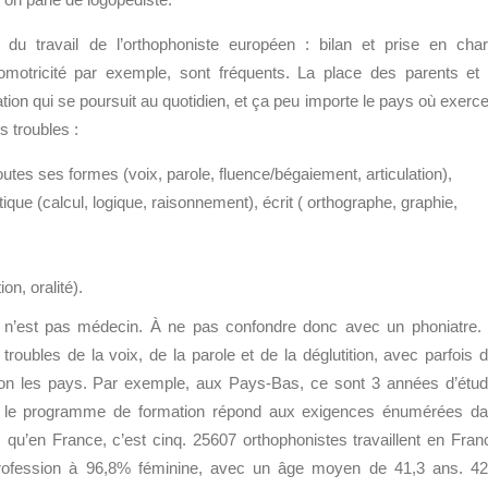
nte du travail de l’orthophoniste européen : bilan et prise en cha
motricité par exemple, sont fréquents.
La place des parents et
tion qui se poursuit au quotidien, et ça peu importe le pays où exerce
s troubles :
tes ses formes (voix, parole, fluence/bégaiement, articulation),
ue (calcul, logique, raisonnement), écrit ( orthographe, graphie,
on, oralité).
s n’est pas médecin. À ne pas confondre donc avec un phoniatre.
oubles de la voix, de la parole et de la déglutition, avec parfois 
elon les pays. Par exemple, aux Pays-Bas, ce sont 3 années d’étu
nt le programme de formation répond aux exigences énumérées d
rs qu’en France, c’est cinq. 25607 orthophonistes travaillent en Fran
profession à 96,8% féminine, avec un âge moyen de 41,3 ans. 4