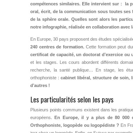
compétences similaires. Elle intervient sur : la 
oral, écrit, de la communication sous toutes ses
de la sphère orale. Quelles sont alors les parti
notre infographie, réalisée en collaboration avec
En Europe, 30 pays proposent des études spéciali
240 centres de formation.
Cette formation peut du
certificat de capacité, un doctorat d’exercice ou 
et les stages. Les cours abordent différents dom
recherche, la santé publique… En stage, les étudi
orthophoniste :
cabinet libéral, structure de soin,
d’autres !
Les particularités selon les pays
Plusieurs points communs existent dans les pratiqu
européens.
En Europe, il y a plus de 80 000 
Orthophoniste, logopède ou logopédiste ?
En Fra
irez chez un logopède. Enfin, en Suisse par exemple,