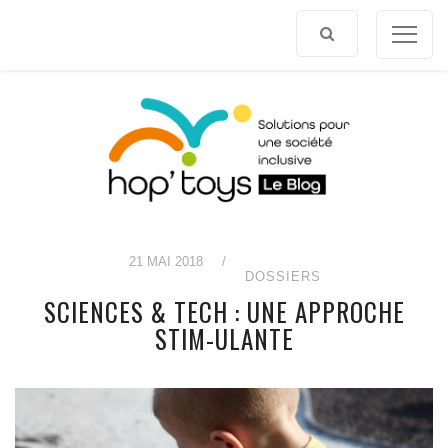
Afficher
le
contenu
21 MAI 2018
/
DOSSIERS
SCIENCES & TECH : UNE APPROCHE
STIM-ULANTE