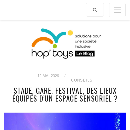
Afficher
le
contenu
12 MAI 2026
/
CONSEILS
STADE, GARE, FESTIVAL, DES LIEUX
ÉQUIPÉS D’UN ESPACE SENSORIEL ?