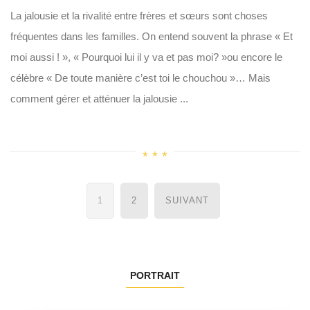
La jalousie et la rivalité entre frères et sœurs sont choses
fréquentes dans les familles. On entend souvent la phrase « Et
moi aussi ! », « Pourquoi lui il y va et pas moi? »ou encore le
célèbre « De toute manière c’est toi le chouchou »… Mais
comment gérer et atténuer la jalousie ...
Navigation
1
2
SUIVANT
des
articles
PORTRAIT