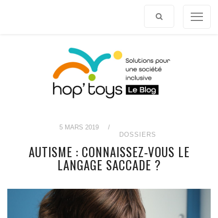
Afficher
le
contenu
5 MARS 2019
/
DOSSIERS
AUTISME : CONNAISSEZ-VOUS LE
LANGAGE SACCADE ?