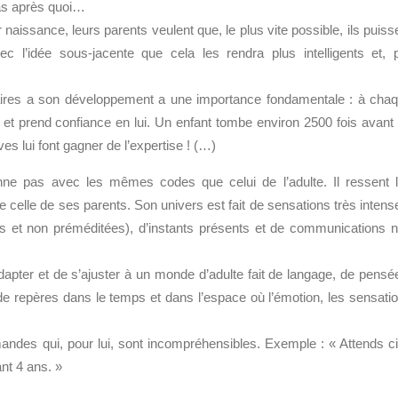
as après quoi…
aissance, leurs parents veulent que, le plus vite possible, ils puiss
vec l’idée sous-jacente que cela les rendra plus intelligents et, 
aires a son développement a une importance fondamentale : à cha
end et prend confiance en lui. Un enfant tombe environ 2500 fois avant
s lui font gagner de l’expertise ! (…)
nne pas avec les mêmes codes que celui de l’adulte. Il ressent 
elle de ses parents. Son univers est fait de sensations très intens
es et non préméditées), d’instants présents et de communications 
apter et de s’ajuster à un monde d’adulte fait de langage, de pensé
de repères dans le temps et dans l’espace où l’émotion, les sensati
andes qui, pour lui, sont incompréhensibles. Exemple : « Attends c
nt 4 ans. »