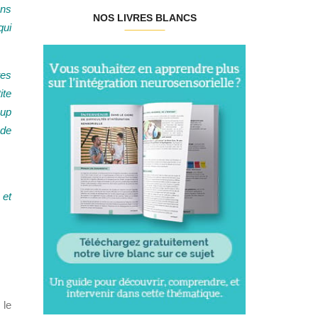
ons
NOS LIVRES BLANCS
qui
tes
ite
oup
 de
 et
 le