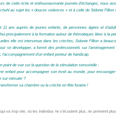
ours de cette riche et enthousiasmante journée d’échanges, nous av
Schuhl au sujet les « douces violences » et à celle de Sidonie Fillion 
nt 11 ans auprès de jeunes enfants, de personnes âgées et d’adul
ui principalement à la formation autour de thématiques liées à la pet
lles elle est intervenue dans les crèches, Sidonie Fillion a beauc
 pour se développer, a formé des professionnels sur l’aménagement
, l’accompagnement d’un enfant porteur de handicap.
 point de vue sur la question de la stimulation sensorielle :
une enfant pour accompagner son éveil au monde, pour encourager
e sur-stimuler ?
 transformer sa chambre ou la crèche en fête foraine !
i va trop vite, où les individus ne s’écoutent plus, ne prennent plus