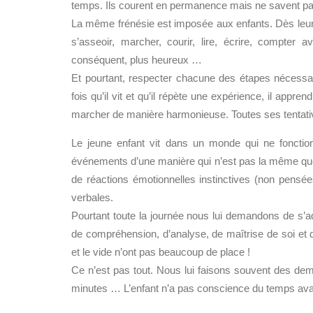
temps. Ils courent en permanence mais ne savent p
La même frénésie est imposée aux enfants. Dès leur n
s’asseoir, marcher, courir, lire, écrire, compter a
conséquent, plus heureux …
Et pourtant, respecter chacune des étapes nécess
fois qu’il vit et qu’il répète une expérience, il appr
marcher de manière harmonieuse. Toutes ses tentative
Le jeune enfant vit dans un monde qui ne fonctio
événements d’une manière qui n’est pas la même que c
de réactions émotionnelles instinctives (non pensé
verbales.
Pourtant toute la journée nous lui demandons de s’ad
de compréhension, d’analyse, de maîtrise de soi et 
et le vide n’ont pas beaucoup de place !
Ce n’est pas tout. Nous lui faisons souvent des dem
minutes … L’enfant n’a pas conscience du temps ava