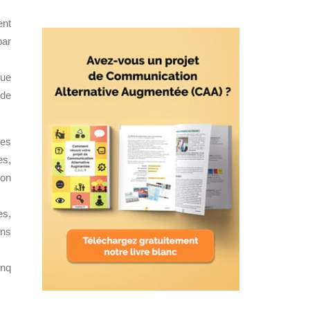
ent
par
que
 de
les
es,
non
es,
ons
inq