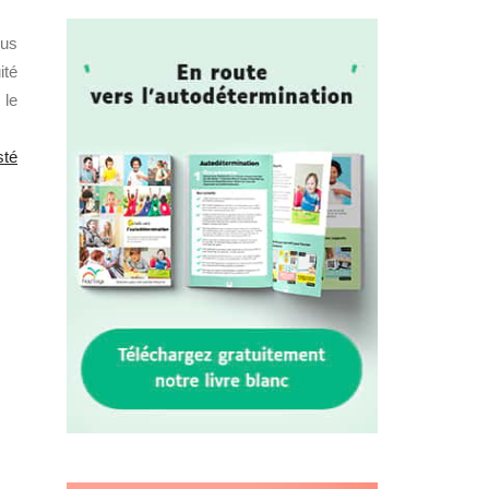
ous
ité
 le
sté