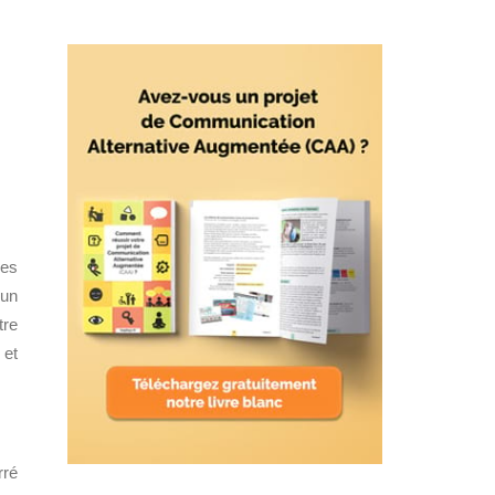
les
 un
tre
 et
rré