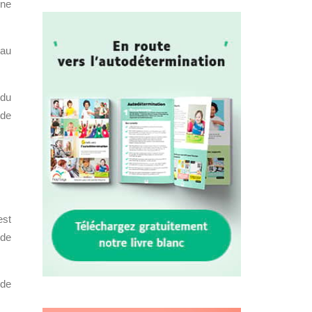
ine
 au
 du
 de
est
 de
 de