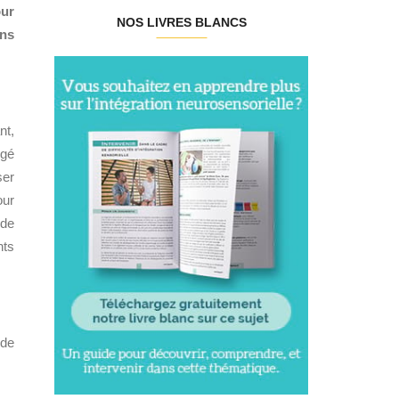
our
NOS LIVRES BLANCS
ans
nt,
ngé
ser
our
 de
nts
 de