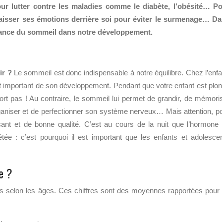
our lutter contre les maladies comme le diabète, l’obésité… P
laisser ses émotions derrière soi pour éviter le surmenage… D
ortance du sommeil dans notre développement.
ir ?
Le sommeil est donc indispensable à notre équilibre. Chez l’enfa
ment important de son développement. Pendant que votre enfant est plo
rt pas ! Au contraire, le sommeil lui permet de grandir, de mémori
organiser et de perfectionner son système nerveux… Mais attention, p
fisant et de bonne qualité. C’est au cours de la nuit que l’hormone
étée : c’est pourquoi il est important que les enfants et adolesce
e ?
 selon les âges. Ces chiffres sont des moyennes rapportées pour