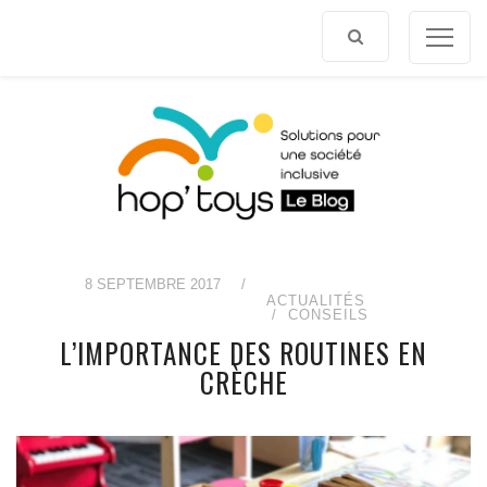
Afficher
le
contenu
8 SEPTEMBRE 2017
/
ACTUALITÉS
CONSEILS
L’IMPORTANCE DES ROUTINES EN
CRÈCHE