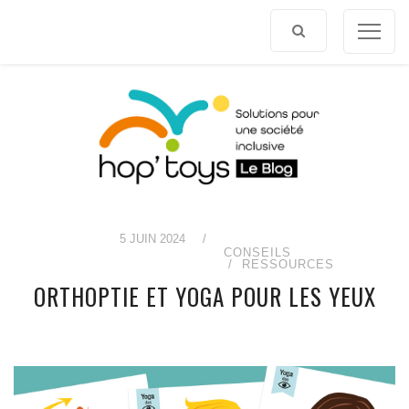
Afficher
le
contenu
5 JUIN 2024
/
CONSEILS
RESSOURCES
ORTHOPTIE ET YOGA POUR LES YEUX