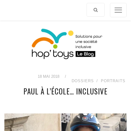
Afficher
le
contenu
18 MAI 2018
/
DOSSIERS
PORTRAITS
PAUL À L’ÉCOLE… INCLUSIVE