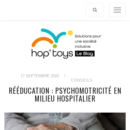
Afficher
le
contenu
17 SEPTEMBRE 2020
/
CONSEILS
RÉÉDUCATION : PSYCHOMOTRICITÉ EN
MILIEU HOSPITALIER