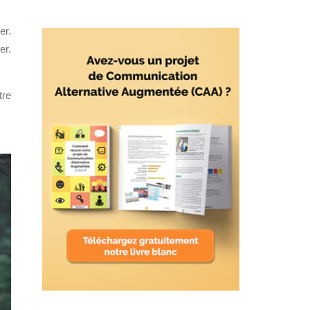
er.
er.
tre