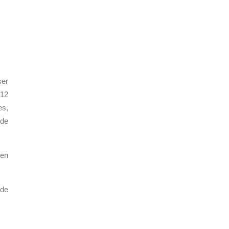
ser
 12
es,
 de
ien
 de