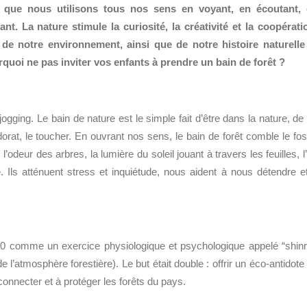
là que nous utilisons tous nos sens en voyant, en écoutant,
nt. La nature stimule la curiosité, la créativité et la coopérati
de notre environnement, ainsi que de notre histoire naturelle
urquoi ne pas inviter vos enf
ants à prendre un bain de forêt ?
jogging. Le bain de nature est le simple fait d’être dans la nature, de
odorat, le toucher. En ouvrant nos sens, le bain de forêt comble le fo
l’odeur des arbres, la lumière du soleil jouant à travers les feuilles, l’
. Ils atténuent stress et inquiétude, nous aident à nous détendre e
 comme un exercice physiologique et psychologique appelé “shinr
 l’atmosphère forestière). Le but était double : offrir un éco-antidote
econnecter et à protéger les forêts du pays.