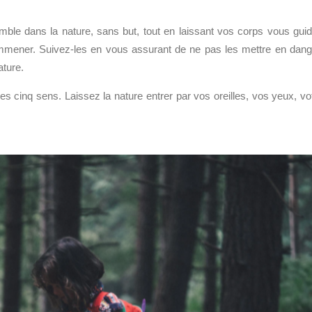
ble dans la nature, sans but, tout en laissant vos corps vous guid
emmener. Suivez-les en vous assurant de ne pas les mettre en dang
ature.
 les cinq sens. Laissez la nature entrer par vos oreilles, vos yeux, vo