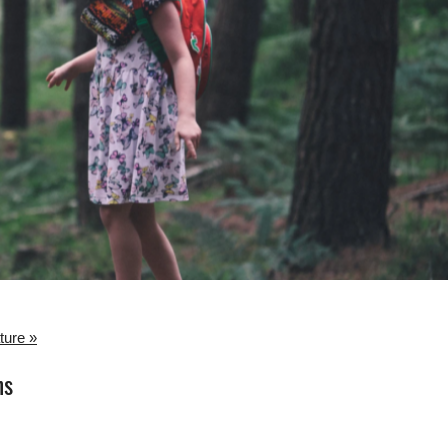
ture »
ns