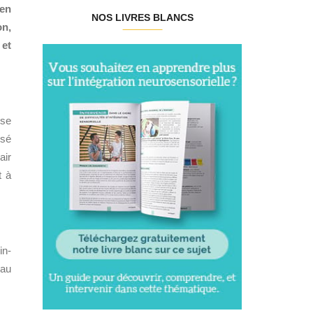
 en
NOS LIVRES BLANCS
on,
 et
 se
ssé
air
t à
in-
 au