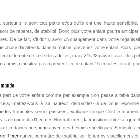
 surtout s’ils sont tout petits et/ou qu’ils ont une haute sensibilité.
soin de repères, de stabilité. Donc plus votre enfant pourra anticiper
nes. De ce fait, s’il doit y avoir un changement dans votre organisat
e chose d’inattendu dans la routine, prévenez votre enfant. Alors, pa
ent différente de celle des adultes, mais 24h/48h avant avec des pet
os amis, n’hésitez pas à prévenir votre enfant 15 minutes avant, pui
demande
a part de votre enfant comme par exemple « on passe à table dan
 cela, mettez-vous
à sa hauteur, demandez-lui de vous répondre
ue les 5 minutes seront passées, expliquez-lui que c’est le moment
ais dit oui tout à l’heure ». Normalement, la transition entre son jeu et
ts et certaines personnes avec des besoins spécifiques, 5 minutes c
me Timer
qui va permettre de matérialiser le temps visuellement et