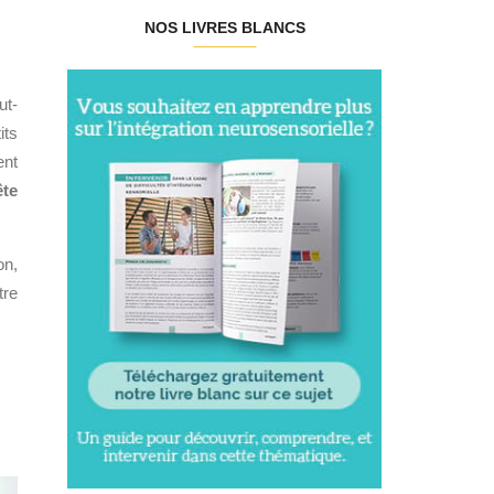
NOS LIVRES BLANCS
ut-
its
ent
te
on,
tre