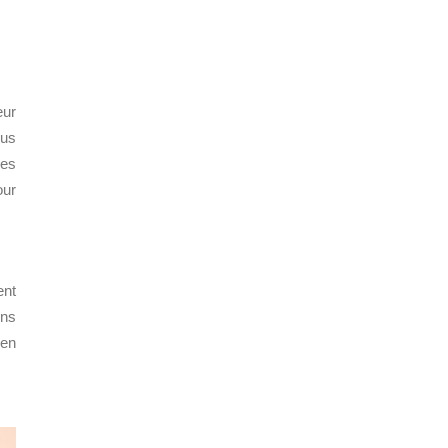
eur
ous
des
ur
ent
ons
 en