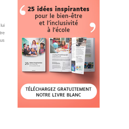
lui
tre
ous