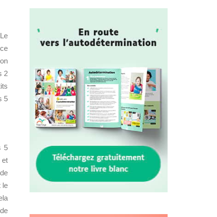
 Le
 ce
ion
s 2
its
s 5
s 5
 et
 de
 le
ela
 de