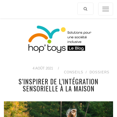
Afficher
le
contenu
4 AOÛT 2021
/
CONSEILS
DOSSIERS
S’INSPIRER DE L’INTÉGRATION
SENSORIELLE À LA MAISON