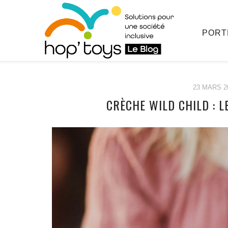
PORT
23 MARS 2
CRÈCHE WILD CHILD : 
Afficher
le
contenu