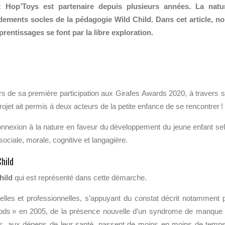
Hop’Toys est partenaire depuis plusieurs années. La natu
fondements socles de la pédagogie Wild Child. Dans cet article, n
entissages se font par la libre exploration.
rs de sa première participation aux
G
irafes
A
wards
2020
,
à travers
ojet ait permis
à deux acteurs
de
la petite enfance de se rencontrer !
nnexion à la nature
en faveur du développement du jeune enfant se
sociale, morale
, cognitive et langagière
.
hild
hild
qui est représenté dans cette démarche.
lles et professionnelles, s’appuyant du
constat
décrit
notamment p
ods
»
en 2005,
de
la présence nouvelle d’
un syndrome de manque
s
, aux dépens de leur santé
,
passent de moins en moins de temp