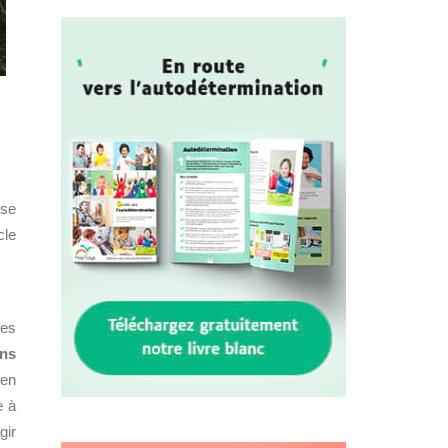
ise
cle
ues
ons
 en
e à
gir