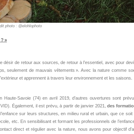
dit photo : @elohlophoto
 ? »
e désir
de retour aux sources,
de retour
à l’essentiel
, avec pour dev
mps, seulement de mauvais vêtements ».
Avec la
nature comme so
’extérieur
et apprennent à travers leur environnement et les saisons.
n Haute-Savoie (74) en avril 2019, d’autres ouvertures
sont prév
ID). Également, il est prévu, à partir de janvier 2021,
des formati
 l’enfance
sur leurs structures
, en milieu rural et urbain,
que ce soit
école
, etc.
En sensibil
isant et formant les professionnels de l’enfanc
ontact direct et régulier avec la nature, nous avons pour objectif d’a