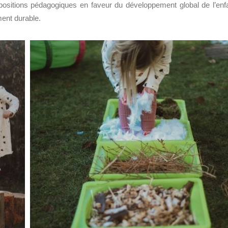
opositions pédagogique
s
en faveur du développement
global de l’enf
ent durable
.