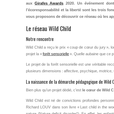
aux
Girafes Awards
2020. Un événement dont 
l’écoresponsabilité et la liberté sont les trois 
vous proposons de découvrir ce réseau où les appr
Le réseau Wild Child
Notre rencontre
Wild Child
a reçu
le prix
«
coup de cœur du jury
»
,
lo
projet la
«
forêt sensorielle
».
Quelle aubaine que ce pr
Le projet de la forêt sensorielle
est une véritable
reco
plusieurs
dimensions : affective,
psychique, motrice
,
La naissance de la démarche pédagogique de Wild C
Bien plus qu’un projet
dédié
, c’est
le cœur
de Wild C
Wild Child est né d
e convictions profondes personne
Richard LOUV dans son livre
« Last
child
in the
wo
nature (Nature
deficit
disorder
*
). En effet,
les enfant