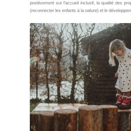
positivement sur l’accueil inclusif,
la qualité des pr
(
reconnecter les enfants à la nature
)
et l
e développem