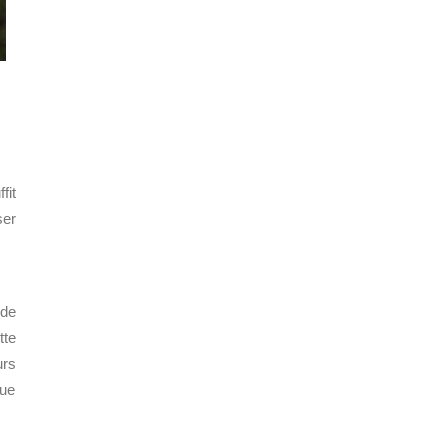
fit
ser
 de
tte
urs
que