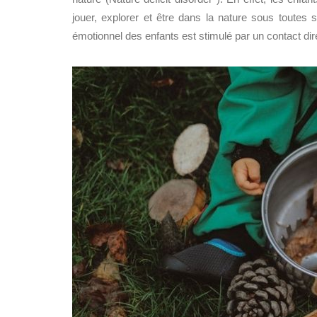
jouer, explorer et être dans la nature sous toutes
émotionnel des enfant
s
est stimulé par un contact dir