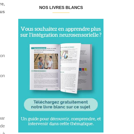
re,
NOS LIVRES BLANCS
ous
son
lon
ar
 de
s à