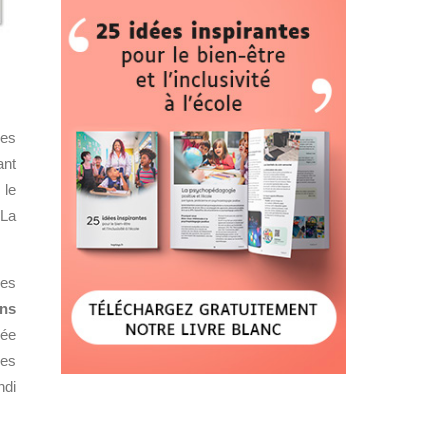
les
ant
 le
 La
res
ons
sée
des
ndi