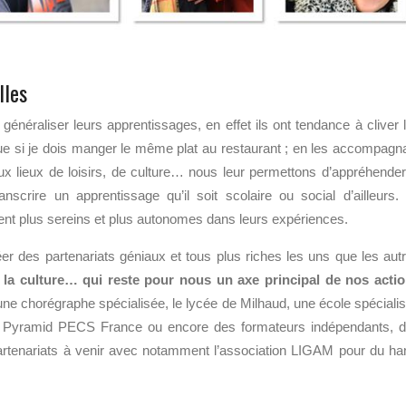
lles
éraliser leurs apprentissages, en effet ils ont tendance à cliver 
ue si je dois manger le même plat au restaurant ; en les accompagn
ux lieux de loisirs, de culture… nous leur permettons d’appréhender
scrire un apprentissage qu’il soit scolaire ou social d’ailleurs.
nnent plus sereins et plus autonomes dans leurs expériences.
er des partenariats géniaux et tous plus riches les uns que les aut
e
la culture… qui reste pour nous un axe principal de nos acti
e chorégraphe spécialisée, le lycée de Milhaud, une école spéciali
ue Pyramid PECS France ou encore des formateurs indépendants, 
partenariats à venir avec notamment l’association LIGAM pour du ha