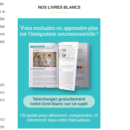
er.
NOS LIVRES BLANCS
s a
tte
ène
ers
vec
 de
des
ire
est
 de