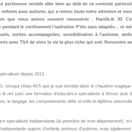
r pertinence semble aller bien au delà de ce contexte particuli
x enfants avec autisme, qui a retenu toute notre attention et nou
ion que nous avions souvent rencontrée : HandiLib 30. Ce
e pendant le confinement l’opération P’tits sacs adaptés… et m
els, sorties accompagnées, sensibilisation à l’autisme,
ateli
ts avec TSA de vivre la vie la plus ric
he qui soit. Rencontre a
spécialisée depuis 2013.
it G. lorsque j’étais AVS que je suis tombée dans le chaudron magique
e là ont suivi une formation d’éducatrice spécialisée à Nîmes puis 
s, le langage, les comportements défis et enfin le diplôme universita
rice spécialisée indépendante (la première de mon département!), m’
u’indépendante auprès d’enfants porteurs d’autisme, mais également