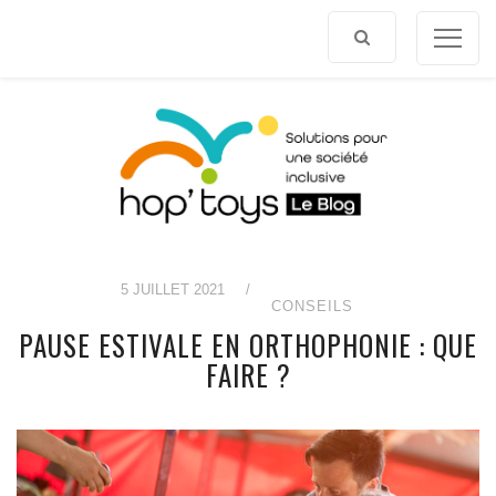
Afficher
le
contenu
5 JUILLET 2021
/
CONSEILS
PAUSE ESTIVALE EN ORTHOPHONIE : QUE
FAIRE ?